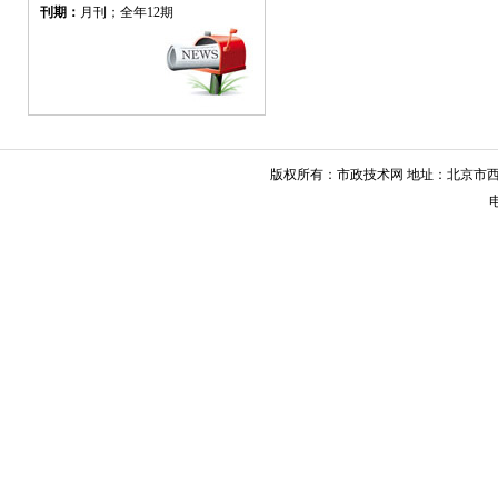
三维设计软件在给水排水设计中
刊期：
月刊；全年12期
【管线工程】
北京市地下综合管廊规划与架空
天然气管线穿越桥区咨询研究
【环境保护工程】
MBR工艺中化学除磷影响
【基础与结构工程】
版权所有：市政技术网 地址：北京市西城
直斜孔注浆技术在高压塔基础加
电
【工程测量与检测】
钢-混凝土双面组合连续梁裂缝
桥梁变形监测方法浅析
改进型密级配沥青混合料级配范
【工程材料与设备】
隧道衬砌模板台车的安全评估
北京地铁盾构选型分析
全天候冷补沥青流变性能试验研
腐蚀预测模型的概述及展望
全断面针梁式台车的应用要点
【管理论坛】