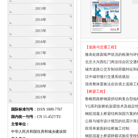
2013年
2014年
2015年
2016年
【道路与交通工程】
2017年
微表处路面噪声状况的检测与评
北京大兴西红门商业综合区交通
2018年
城市道路公交车制动荷载特征和
2019年
汉中城市慢行交通系统规划
强夯整体置换法在吹填土道路工
2020年
【桥梁工程】
2021年
鲁疃西路桥钢梁拱结构复合型临
YQ系列架桥机架梁技术及稳定
国际标准刊号
：ISSN 1009-7767
钢筋混凝土桥梁结构加固方案的
国内统一刊号
：CN 11-4527/TU
公路与城市设计规范的抗震计算
主管单位：
双塔单索面斜拉桥施工控制
中华人民共和国住房和城乡建设部
钢筋混凝土桥梁静载试验应变校