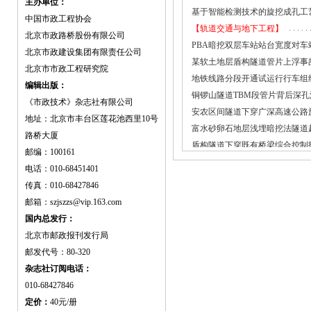
主办单位：
基于智能检测技术的旋挖成孔工
中国市政工程协会
【轨道交通与地下工程】
北京市政路桥股份有限公司
PBA暗挖双层车站站台宽度对
北京市政建设集团有限责任公司
某软土地层盾构隧道管片上浮事
北京市市政工程研究院
地铁线路分段开通试运行行车组
编辑出版：
铜锣山隧道TBM段管片背后深孔
《市政技术》杂志社有限公司
安农区间隧道下穿广深高速公路
地址：北京市丰台区莲花池西里10号
富水砂卵石地层浅埋暗挖法隧道
路桥大厦
盾构隧道下穿既有桥梁综合控制
邮编：100161
【给水排水工程】
电话：010-68451401
武汉市降雨径流污染特征分析
传真：010-68427846
Excel软件在市政污水管网计算
邮箱：szjszzs@vip.163.com
小城镇净水工程设计实例
国内总发行：
青岛市首座大型雨水调蓄池工程
北京市邮政报刊发行局
广州市车陂涌流域内涝分析及治
邮发代号：80-320
臭氧发生设备在水厂的应用及其
杂志社订阅电话：
低冲击开发技术在城市建设中的
010-68427846
中美科研建筑给排水设计规范对
定价：
40元/册