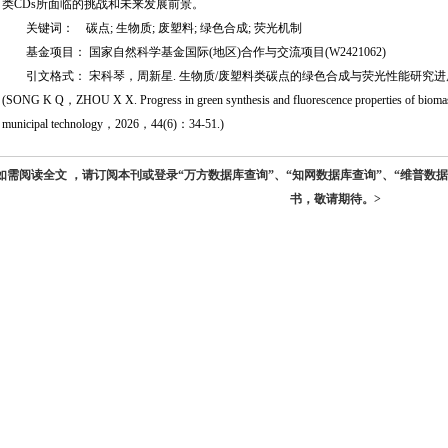
类CDs所面临的挑战和未来发展前景。
关键词： 碳点; 生物质; 废塑料; 绿色合成; 荧光机制
基金项目： 国家自然科学基金国际(地区)合作与交流项目(W2421062)
引文格式： 宋科琴，周新星. 生物质/废塑料类碳点的绿色合成与荧光性能研究进展[J]. 市
(SONG K Q，ZHOU X X. Progress in green synthesis and fluorescence properties of biomass/w
municipal technology，2026，44(6)：34-51.)
如需阅读全文 ，请订阅本刊或登录“万方数据库查询”、“知网数据库查询”、“维普数
书，敬请期待。>