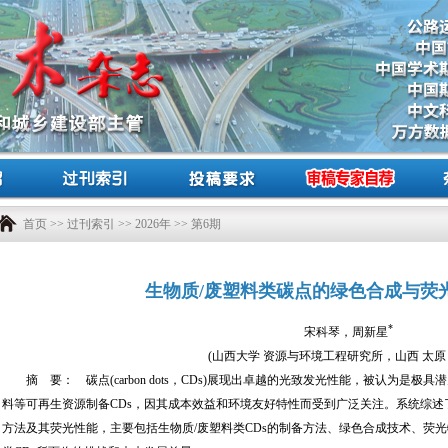
首页
>>
过刊索引
>>
2026年
>> 第6期
生物质/废塑料类碳点的绿色合成与荧
*
宋科琴，周新星
(山西大学 资源与环境工程研究所，山西 太原 03
摘 要： 碳点(carbon dots，CDs)展现出卓越的光致发光性能，被认为是
料等可再生资源制备CDs，因其成本效益和环境友好特性而受到广泛关注。系统综述
方法及其荧光性能，主要包括生物质/废塑料类CDs的制备方法、绿色合成技术、荧