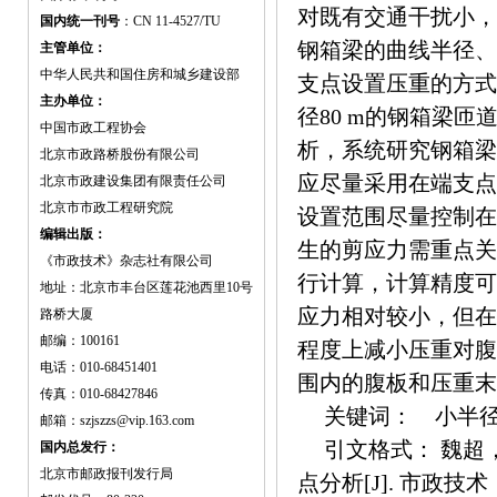
对既有交通干扰小，
国内统一刊号
：CN 11-4527/TU
钢箱梁的曲线半径、
主管单位：
中华人民共和国住房和城乡建设部
支点设置压重的方式
主办单位：
径80 m的钢箱梁匝
中国市政工程协会
析，系统研究钢箱梁
北京市政路桥股份有限公司
应尽量采用在端支点
北京市政建设集团有限责任公司
北京市市政工程研究院
设置范围尽量控制在
编辑出版：
生的剪应力需重点关
《市政技术》杂志社有限公司
行计算，计算精度可
地址：北京市丰台区莲花池西里10号
应力相对较小，但在
路桥大厦
邮编：100161
程度上减小压重对腹
电话：010-68451401
围内的腹板和压重末
传真：010-68427846
关键词： 小半径;
邮箱：szjszzs@vip.163.com
引文格式： 魏超
国内总发行：
北京市邮政报刊发行局
点分析[J]. 市政技术，20