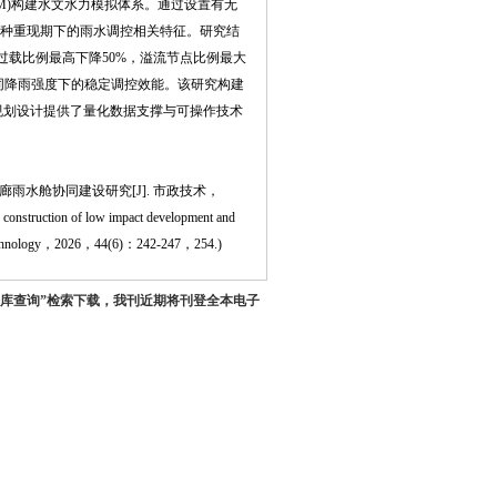
M)构建水文水力模拟体系。通过设置有无
年4种重现期下的雨水调控相关特征。研究结
过载比例最高下降50%，溢流节点比例最大
不同降雨强度下的稳定调控效能。该研究构建
规划设计提供了量化数据支撑与可操作技术
雨水舱协同建设研究[J]. 市政技术，
struction of low impact development and
al technology，2026，44(6)：242-247，254.)
据库查询”检索下载，我刊近期将刊登全本电子