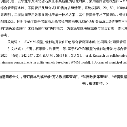
调控机理，以华北平原河北省石家庄市某新区为研究对象，采用暴雨管理模型(SWM
综合管廊雨水舱、不同管径及组合式LID措施多组情景，系统模拟5、20、50、100
果表明，二者协同应用效果显著优于单一技术方案，其中径流量平均下降19%，管道
削减55%。同时明确了综合管廊雨水舱管径与降雨重现期的适配关系及LID措施在
的“源头渗透减排+末端高效排放”协同模式，为低温地区海绵城市与综合管廊一体化
参考。
关键词： SWMM 模型; 低影响开发(LID); 综合管廊雨水舱; 协同调控; 雨洪管理
引文格式： 卢明，石家豪，许新亮，等. 基于SWMM模型的低影响开发与综合管廊
2026，44(6)：242-247，254. (LU M，SHI J H，XU X L，et al. Research on collaborative con
rainwater compartments in utility tunnels based on SWMM model[J]. Journal of municip
如需阅读全文 ，请订阅本刊或登录“万方数据库查询”、“知网数据库查询”、“维普数
书，敬请期待。>