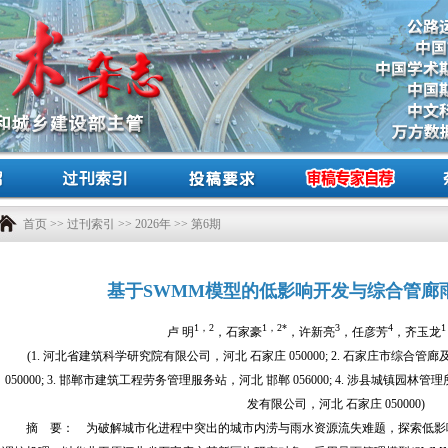
首页
>>
过刊索引
>>
2026年
>> 第6期
基于SWMM模型的低影响开发与综合管廊
1，2
1，2*
3
4
1
卢 明
，石家豪
，许新亮
，任彦芳
，齐玉龙
(1. 河北省建筑科学研究院有限公司，河北 石家庄 050000; 2. 石家庄市综
050000; 3. 邯郸市建筑工程劳务管理服务站，河北 邯郸 056000; 4. 涉县城镇园林管理
发有限公司，河北 石家庄 050000)
摘 要： 为破解城市化进程中突出的城市内涝与雨水资源流失难题，探索低影响