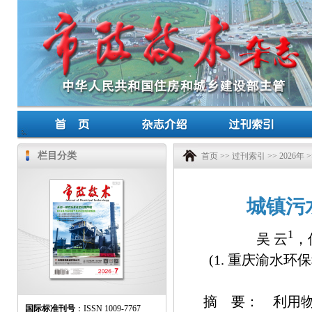
栏目分类
首页
>>
过刊索引
>>
2026年
>
城镇污
1
吴 云
，
(1. 重庆渝水环
摘 要： 利用
国际标准刊号
：ISSN 1009-7767