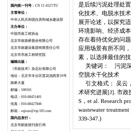
是后续污泥处理处置
国内统一刊号
：CN 11-4527/TU
化技术、电脱水技术
主管单位：
中华人民共和国住房和城乡建设部
展开论述，以探究适
主办单位：
环境影响、经济成本
中国市政工程协会
存在着待优化的问题
北京市政路桥股份有限公司
应用场景有所不同，
北京市政建设集团有限责任公司
北京市市政工程研究院
素，以选择最佳的技
编辑出版：
关键词： 污泥深度
《市政技术》杂志社有限公司
空脱水干化技术
地址：北京市丰台区莲花池西里10号
引文格式： 吴云
路桥大厦
邮编：100161
术研究进展[J]. 市政技术
电话：010-68451401
S，et al. Research pro
传真：010-68427846
wastewater treatment
邮箱：szjszzs@vip.163.com
339-347.)
国内总发行：
北京市邮政报刊发行局