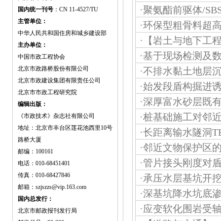
·
聚氨酯前驱体/S
国内统一刊号
：CN 11-4527/TU
主管单位：
·
环保型粗骨料超
中华人民共和国住房和城乡建设部
·
【岩土与地下工
主办单位：
·
基于现场检测及
中国市政工程协会
北京市政路桥股份有限公司
·
不排水黏土地层
北京市政建设集团有限责任公司
·
始发段盾构掘进
北京市市政工程研究院
·
深厚富水砂层既
编辑出版：
·
桩基础施工对邻
《市政技术》杂志社有限公司
地址：北京市丰台区莲花池西里10号
·
长距离输水隧洞T
路桥大厦
·
邻近文物保护区
邮编：100161
·
管片接头刚度对
电话：010-68451401
传真：010-68427846
·
承压水层基坑开
邮箱：szjszzs@vip.163.com
·
深基坑降水坑底
国内总发行：
·
应变软化围岩受
北京市邮政报刊发行局