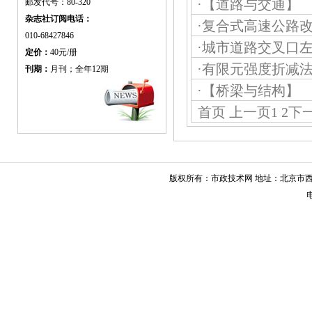
邮发代号：80-320
·
【道路与交通】
杂志社订阅电话：
·
复合式高速公路
010-68427846
·
城市道路交叉口
定价：
40元/册
·
有限元强度折减
刊期：
月刊；全年12期
·
【桥梁与结构】
首页
上一页
1
2
下
版权所有：市政技术网 地址：北京市西城
电