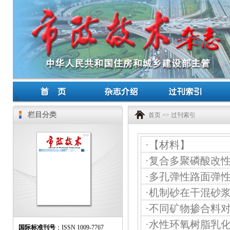
栏目分类
首页
>>
过刊索引
·
【材料】
·
复合多聚磷酸改
·
多孔弹性路面弹
·
机制砂在干混砂
·
不同矿物掺合料对
·
水性环氧树脂乳
国际标准刊号
：ISSN 1009-7767