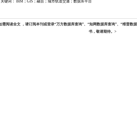
关键词： BIM；GIS；融合；城市轨道交通；数据库平台
如需阅读全文 ，请订阅本刊或登录“万方数据库查询”、“知网数据库查询”、“维普数
书，敬请期待。>