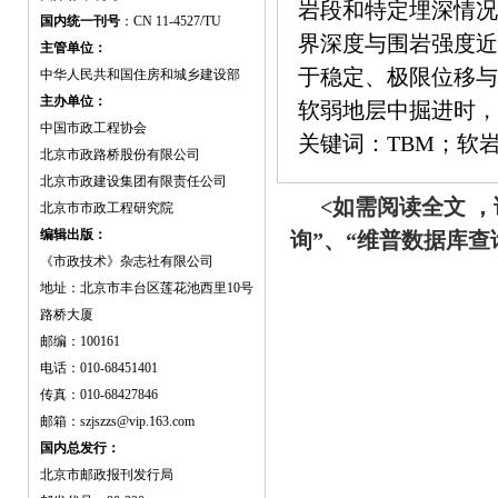
岩段和特定埋深情况
国内统一刊号
：CN 11-4527/TU
界深度与围岩强度近
主管单位：
于稳定、极限位移与
中华人民共和国住房和城乡建设部
主办单位：
软弱地层中掘进时，
中国市政工程协会
关键词：TBM；软
北京市政路桥股份有限公司
北京市政建设集团有限责任公司
<如需阅读全文 
北京市市政工程研究院
编辑出版：
询”、“维普数据库
《市政技术》杂志社有限公司
地址：北京市丰台区莲花池西里10号
路桥大厦
邮编：100161
电话：010-68451401
传真：010-68427846
邮箱：szjszzs@vip.163.com
国内总发行：
北京市邮政报刊发行局