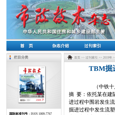
栏目分类
首页
>>
过刊索引
>>
2019年
>
TBM
（中铁十
摘 要：依托某在建
进过程中围岩发生流
掘进过程中发生流塑
国际标准刊号
：ISSN 1009-7767