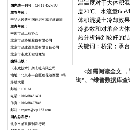
温温度对于大体积混
国内统一刊号
：CN 11-4527/TU
度20℃、水流量6m³
主管单位：
体积混凝土冷却效果
中华人民共和国住房和城乡建设部
主办单位：
冷参数和对承台大体
中国市政工程协会
热分析得到较好的结
北京市政路桥股份有限公司
关键词：桥梁；承台
北京市政建设集团有限责任公司
北京市市政工程研究院
编辑出版：
《市政技术》杂志社有限公司
<如需阅读全文 
地址：北京市丰台区莲花池西里10号
询”、“维普数据库
路桥大厦
邮编：100161
电话：010-68451401
传真：010-68427846
邮箱：szjszzs@vip.163.com
国内总发行：
北京市邮政报刊发行局