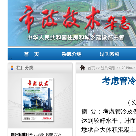
栏目分类
首页
>>
过刊索引
>>
2019年
>
考虑管冷
（长
摘 要：考虑管冷及
达到较好水平，进而
墩承台大体积混凝土
国际标准刊号
：ISSN 1009-7767