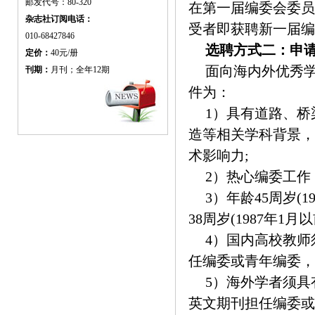
邮发代号：80-320
在第一届编委会委员
杂志社订阅电话：
受者即获聘新一届编
010-68427846
选聘方式二：申
定价：
40元/册
面向海内外优秀
刊期：
月刊；全年12期
件为：
1）具有道路、
造等相关学科背景，
术影响力;
2）热心编委工作
3）年龄45周岁(
38周岁(1987年1月
4）国内高校教
任编委或青年编委，
5）海外学者须具
英文期刊担任编委或