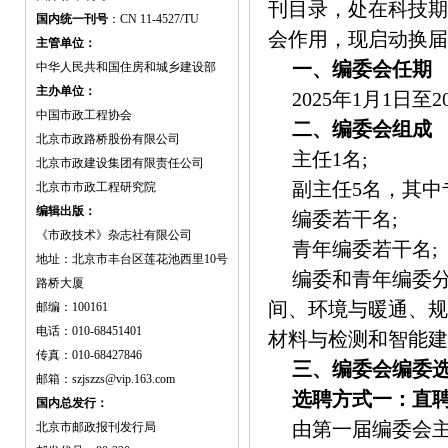
刊目录，处在科技期
国内统一刊号
：CN 11-4527/TU
会作用，现启动换届
主管单位：
一、编委会任期
中华人民共和国住房和城乡建设部
主办单位：
2025年1月1日至2
中国市政工程协会
二、编委会组成
北京市政路桥股份有限公司
主任1名;
北京市政建设集团有限责任公司
副主任5名，其中
北京市市政工程研究院
编辑出版：
编委若干名;
《市政技术》杂志社有限公司
青年编委若干名;
地址：北京市丰台区莲花池西里10号
编委和青年编委
路桥大厦
间、环境与暖通、规
邮编：100161
电话：010-68451401
材料与检测和智能建
传真：010-68427846
三、编委会编委
邮箱：szjszzs@vip.163.com
选聘方式一：直
国内总发行：
由第一届编委会
北京市邮政报刊发行局