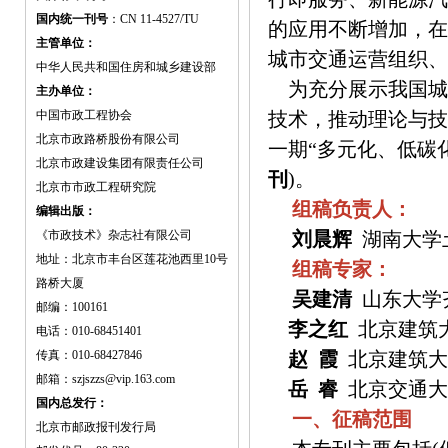
国内统一刊号
：CN 11-4527/TU
的应用不断增加，在
主管单位：
城市交通运营组织、
中华人民共和国住房和城乡建设部
为充分展示我国城
主办单位：
中国市政工程协会
技术，推动理论与技
北京市政路桥股份有限公司
一期“多元化、低碳
北京市政建设集团有限责任公司
刊
)。
北京市市政工程研究院
组稿负责人：
编辑出版：
《市政技术》杂志社有限公司
刘晨辉
湖南大学
地址：北京市丰台区莲花池西里10号
组稿专家：
路桥大厦
吴建清
山东大学
邮编：100161
李之红
北京建筑大
电话：010-68451401
传真：010-68427846
赵 霞
北京建筑大
邮箱：szjszzs@vip.163.com
岳 睿
北京交通大
国内总发行：
一、征稿范围
北京市邮政报刊发行局