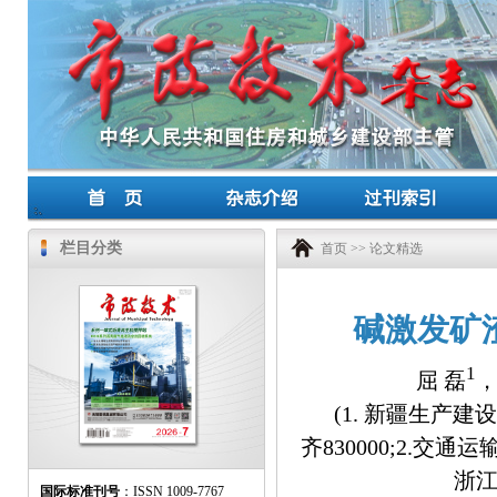
栏目分类
首页
>>
论文精选
碱激发矿
1
屈 磊
，
(1. 新疆生
齐830000;2.交
浙江
国际标准刊号
：ISSN 1009-7767