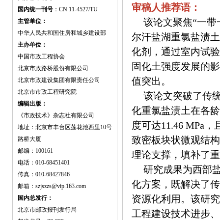
审稿人推荐语：
国内统一刊号
：CN 11-4527/TU
该论文聚焦“一带
主管单位：
中华人民共和国住房和城乡建设部
尔汗盐湖重氯盐渍土
主办单位：
化剂，通过室内试验
中国市政工程协会
固化土强度发展的影
北京市政路桥股份有限公司
值突出。
北京市政建设集团有限责任公司
北京市市政工程研究院
该论文突破了传
编辑出版：
化重氯盐渍土在各龄
《市政技术》杂志社有限公司
度可达11.46 M
地址：北京市丰台区莲花池西里10号
致密板块状微观结构
路桥大厦
邮编：100161
理论支撑，填补了重
电话：010-68451401
研究成果为西部
传真：010-68427846
化方案，既解决了传
邮箱：szjszzs@vip.163.com
资源化利用。该研究
国内总发行：
北京市邮政报刊发行局
工程建设技术进步、