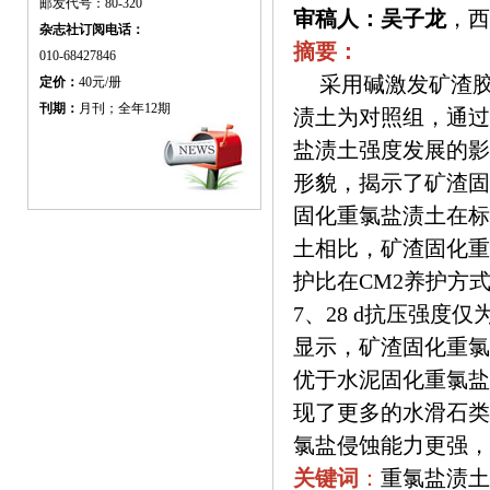
邮发代号：80-320
审稿人：吴子龙
，西
杂志社订阅电话：
摘要：
010-68427846
采用碱激发矿渣胶
定价：
40元/册
刊期：
月刊；全年12期
渍土为对照组，通过
盐渍土强度发展的影
形貌，揭示了矿渣固
固化重氯盐渍土在标
土相比，矿渣固化重
护比在CM2养护方式
7、28 d抗压强度仅
显示，矿渣固化重氯
优于水泥固化重氯盐
现了更多的水滑石类
氯盐侵蚀能力更强，土
关键词
：
重氯盐渍土