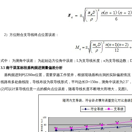
2）方位附合支导线终点位置误差：
式中： 为测角中误差； 为起始边方位角中误差；L为支导线长度；n为支导线边数；D
3.5 南干渠某标段盾构掘进测量偏差分析
盾构掘进到约2260m位置，需要穿越工作竖井，根据现场盾构出洞的实际偏差情况
线路有多处曲线段，导线布设为双导线形式，平均边长D=150m，测角中误差为2.5″，起
(2)可以计算导线任意一点的横向点位误差，随着导线长度不断增大而增大，见图1。