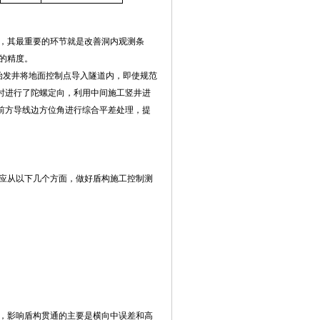
，其最重要的环节就是改善洞内观测条
的精度。
靠始发井将地面控制点导入隧道内，即使规范
m时进行了陀螺定向，利用中间施工竖井进
最前方导线边方位角进行综合平差处理，提
应从以下几个方面，做好盾构施工控制测
，影响盾构贯通的主要是横向中误差和高