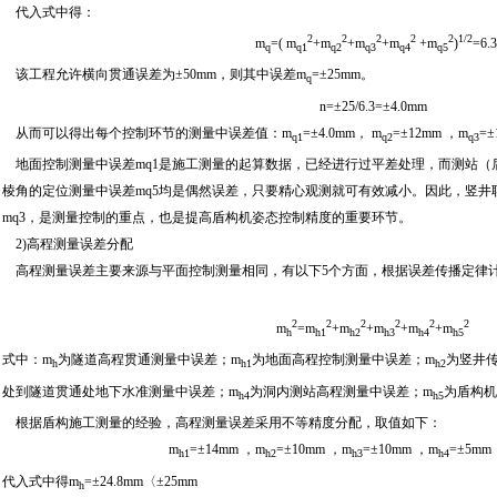
代入式中得：
2
2
2
2
2
1/2
m
=( m
+m
+m
+m
+m
)
=6.
q
q1
q2
q3
q4
q5
该工程允许横向贯通误差为±50mm，则其中误差m
=±25mm。
q
n=±25/6.3=±4.0mm
从而可以得出每个控制环节的测量中误差值：m
=±4.0mm， m
=±12mm ，m
=
q1
q2
q3
地面控制测量中误差mq1是施工测量的起算数据，已经进行过平差处理，而测站（后
棱角的定位测量中误差mq5均是偶然误差，只要精心观测就可有效减小。因此，竖井
mq3，是测量控制的重点，也是提高盾构机姿态控制精度的重要环节。
2)高程测量误差分配
高程测量误差主要来源与平面控制测量相同，有以下5个方面，根据误差传播定律
2
2
2
2
2
2
m
=m
+m
+m
+m
+m
h
h1
h2
h3
h4
h5
式中：m
为隧道高程贯通测量中误差；m
为地面高程控制测量中误差；m
为竖井
h
h1
h2
处到隧道贯通处地下水准测量中误差；m
为洞内测站高程测量中误差；m
为盾构机
h4
h5
根据盾构施工测量的经验，高程测量误差采用不等精度分配，取值如下：
m
=±14mm ，m
=±10mm ，m
=±10mm ，m
=±5mm
h1
h2
h3
h4
代入式中得m
=±24.8mm〈±25mm
h