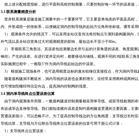
按上述分配精度指标，进行平面和高程控制测量，只要控制好每一环节的误差值，
3.3 联系测量精度分析
竖井联系测量是隧道施工测量中的一个重要环节，它主要是将地表的平面及高程，
内、外形成统一的坐标系，以便确定洞内控制导线的起始方位角和坐标值。通常采用
1） 观测条件允许的情况下，可以采用全站仪直传法将控制点引测到盾构隧洞内，
外气流以及全站仪竖角过大对观测精度的影响，最短边长不宜小于80m。
2） 常规联系三角形法。其误差包括测量边长所引起的计算角度的误差、角度观测
钢丝）产生的误差。在进行竖井定向时，都要移动吊锤线，观测不同的3组联系三角
实际施测过程中，一般取5″作为洞内导线起始边的中误差。
3） 根据施工现场条件，也可选用精度达标的激光铅锤仪直接投点，作为洞内导线
随着盾构隧洞不断延长，洞内导线的误差也会累积增大，应经常采用两种或两种以
也可增加陀螺经纬仪定向边，提高洞内控制网的强度。
3.4 洞内单导线终点位置误差估算
由于洞内观测条件所限，一般盾构隧道控制测量都采用单导线、或双导线检测的布
布设成等边直伸形导线。我们都知道横向误差是制约盾构隧道贯通的主要因素，主要
贯通误差很小，可以忽略不计。为了提高控制导线边的方位角精度，支导线过长时应
导线估算，支导线与方位附合导线终点位置误差的估算可用下面公式计算：
1）支导线终点位置误差：