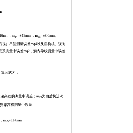
3n
±16mm，m
=±12mm ，m
=±8.0mm。
q4
q5
视）吊篮测量误差mq4以及盾构机、观测
联系测量中误差mq2，洞内导线测量中误差
计算公式为：
传递高程的测量中误差；m
为由盾构进洞
h3
姿态高程测量中误差。
 ，m
=±14mm
h5