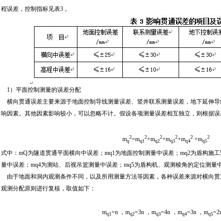
程误差，控制指标见表3 。
1）平面控制测量的误差分配
横向贯通误差主要来源于地面控制导线测量误差、竖井联系测量误差，地下延伸导
响因素。其他因素影响较小，可以忽略不计。假设各项测量误差相互独立，则根据误
2
2
2
2
2
2
m
=m
+m
+m
+m
+m
q
q1
q2
q3
q4
q5
式中：mQ为隧道贯通平面横向中误差；mq1为地面控制测量中误差；mq2为盾构施工
量中误差；mq4为测站、后视吊篮测量中误差；mq5为盾构机、观测棱角的定位测量
由于地面和洞内观测条件不同，以及所用测量方法等因素，各种误差来源对横向贯
观测分配原则进行复核，取值如下：
m
=n ，m
=3n ，m
=4n ，m
=3n ，m
=2
q1
q2
q3
q4
q5