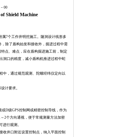
0－00
 of Shield Machine
附属7个工作井明挖施工。隧洞设计线形多
；此外，除了盾构始发和接收外，掘进过程中需
程特点、难点，应在盾构掘进施工前，制定
出洞口的精度，减小盾构机推进过程中蛇
程中，通过规范观测、陀螺经纬仪定向以
和设计要求。
或D级GPS控制网或精密控制导线，作为
1～2个方向通视，便于常规测量方法加密
可进行观测。
接收井口附近设置控制点，纳入平面控制