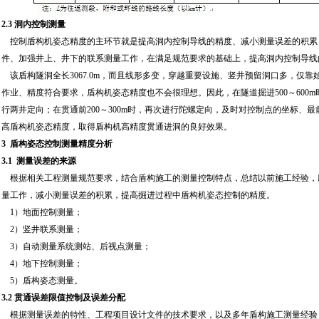
2.3 洞内控制测量
控制盾构机姿态精度的主环节就是提高洞内控制导线的精度、减小测量误差的积累
件、加强井上、井下的联系测量工作，在满足规范要求的基础上，提高洞内控制导线
该盾构隧洞全长3067.0m，而且线形多变，穿越重要设施、竖井预留洞口多，仅
作业、精度符合要求，盾构机姿态精度也不会很理想。因此，在隧道掘进500～600
行两井定向；在贯通前200～300m时，再次进行陀螺定向，及时对控制点的坐标、
高盾构机姿态精度，取得盾构机高精度贯通进洞的良好效果。
3 盾构姿态控制测量精度分析
3.1 测量误差的来源
根据相关工程测量规范要求，结合盾构施工的测量控制特点，总结以前施工经验，
量工作，减小测量误差的积累，提高掘进过程中盾构机姿态控制的精度。
1）地面控制测量；
2）竖井联系测量；
3）自动测量系统测站、后视点测量；
4）地下控制测量；
5）盾构姿态测量。
3.2 贯通误差限值控制及误差分配
根据测量误差的特性、工程项目设计文件的技术要求，以及多年盾构施工测量经验