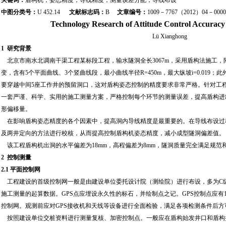
关键词：
盾构机；姿态精度；导线精度；测量误差分配；导线布设
中图分类号：
U 452.14
文献标志码：
B
文章编号：
1009－7767（2012）04－000
Technology Research of Attitude Control Accuracy
Lü Xianghong
1 研究背景
北京市南水北调南干渠工程某标段工程，输水隧洞全长3067m，采用盾构法施工，
变，含有5个平面曲线、3个竖曲线段，最小曲线半径R=450m，最大纵坡i=0.019
要穿越中间5座工作井的预留洞口，这对盾构姿态控制的精度要求非常严格。针对工
一套严谨、科学、实用的施工测量方案，严格控制每个环节的测量误差，提高盾构进
形偏移量。
在影响盾构姿态精度的各个因素中，提高洞内导线精度是最重要的。在导线布设过
及两井定向的方法进行校核，从而提高控制盾构机姿态精度，减小成型隧洞偏差值。
该工程盾构机出洞的水平偏差为18mm，高程偏差为8mm，隧洞质量完全满足规范
2 控制测量
2.1 平面控制网
工程建设的首级控制网一般是由建设单位委托设计院（测绘院）进行布设，多为C级
施工测量的起算数据。GPS点应埋设永久性的标石，并绘制点之记。GPS控制点应有
控制网。观测前应对GPS接收机和天线等设备进行全面检验，满足各项检测条件后方
按照建设单位交桩资料进行测量复核、加密控制点。一般应在盾构始发井口和盾构