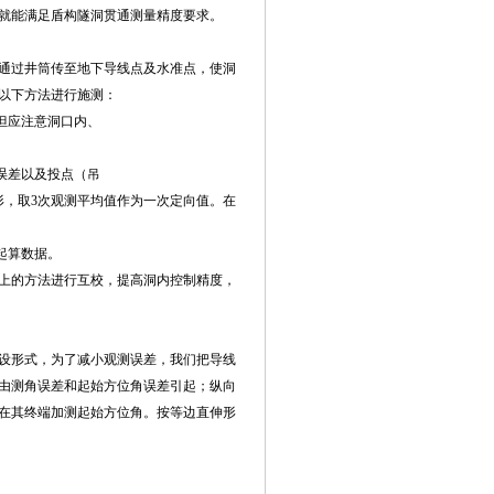
就能满足盾构隧洞贯通测量精度要求。
通过井筒传至地下导线点及水准点，使洞
以下方法进行施测：
但应注意洞口内、
误差以及投点（吊
形，取3次观测平均值作为一次定向值。在
起算数据。
上的方法进行互校，提高洞内控制精度，
设形式，为了减小观测误差，我们把导线
由测角误差和起始方位角误差引起；纵向
在其终端加测起始方位角。按等边直伸形