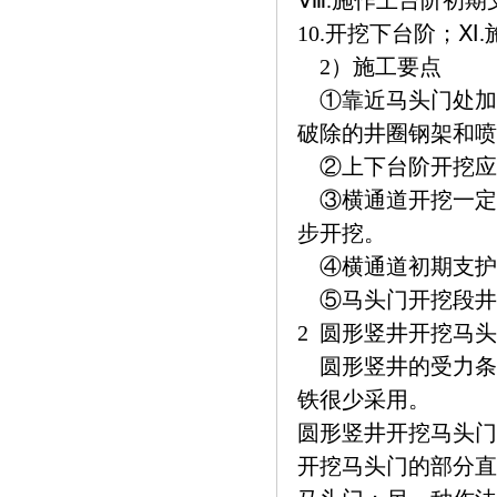
Ⅷ.施作上台阶初期
10.开挖下台阶；Ⅺ
2）施工要点
①靠近马头门处加
破除的井圈钢架和喷
②上下台阶开挖应
③横通道开挖一定距
步开挖。
④横通道初期支护
⑤马头门开挖段井
2 圆形竖井开挖马
圆形竖井的受力条
铁很少采用。
圆形竖井开挖马头门
开挖马头门的部分直