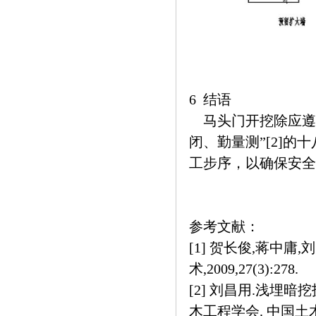
6 结语
马头门开挖除应遵
闭、勤量测”[2]
工步序，以确保安全
参考文献：
[1] 贺长俊,蒋中庸
术,2009,27(3):278.
[2] 刘昌用.浅埋
木工程学会. 中国