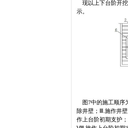
现以上下台阶开挖
示。
图7中的施工顺序为
除井壁；Ⅲ.施作井壁
作上台阶初期支护；