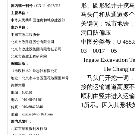
形、圆形竖井开挖马
国内统一刊号
：CN 11-4527/TU
主管单位：
马头门和从通道多个
中华人民共和国住房和城乡建设部
关键词：城市地铁；
主办单位：
洞口防偏压
中国市政工程协会
中图分类号：U 455
北京市政路桥股份有限公司
北京市政建设集团有限责任公司
03－0017－05
北京市市政工程研究院
Ingate Excavation T
编辑出版：
He Changju
《市政技术》杂志社有限公司
马头门开挖一词，
地址：北京市丰台区莲花池西里10号
路桥大厦
接的运输通道高度不
邮编：100161
顺利由竖井进入运输
电话：010-68451401
1所示。因为其形状
传真：010-68427846
邮箱：szjszzs@vip.163.com
国内总发行：
北京市邮政报刊发行局